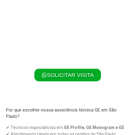
Contato Rápido – Assistência GE São Paulo
✔ Ligue agora:
(11) 2257-0299
✔ WhatsApp:
(11) 97417-9989
👉 Atendemos com
rapidez, garantia e peças originais GE
.
Seu eletrodoméstico funcionando como novo em pouco
tempo!
SOLICITAR VISITA
Por que escolher nossa assistência técnica GE em São
Paulo?
✔ Técnicos especialistas em
GE Profile, GE Monogram e GE
✔ Atendimento rápido em todas as regiões de São Paulo