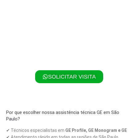
Contato Rápido – Assistência GE São Paulo
✔ Ligue agora:
(11) 2257-0299
✔ WhatsApp:
(11) 97417-9989
👉 Atendemos com
rapidez, garantia e peças originais GE
.
Seu eletrodoméstico funcionando como novo em pouco
tempo!
SOLICITAR VISITA
Por que escolher nossa assistência técnica GE em São
Paulo?
✔ Técnicos especialistas em
GE Profile, GE Monogram e GE
✔ Atendimento rápido em todas as regiões de São Paulo